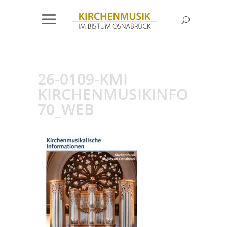
26-0109-KMI
KIRCHENMUSIKINFO
70_WEB