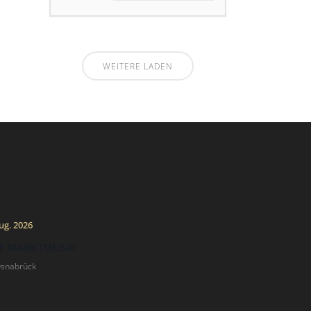
WEITERE LADEN
ug. 2026
E MARKTMUSIK
Osnabrück