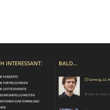
H INTERESSANT:
BALD…
NE KONZERTE
Samstag, 22. A
NE FORTBILDUNGEN
ÖKUMENISCH
E GOTTESDIENSTE
Dom St. Peter 
LDUNGSMÖGLICHKEITEN
MATIONEN ZUM DOWNLOAD
HEN