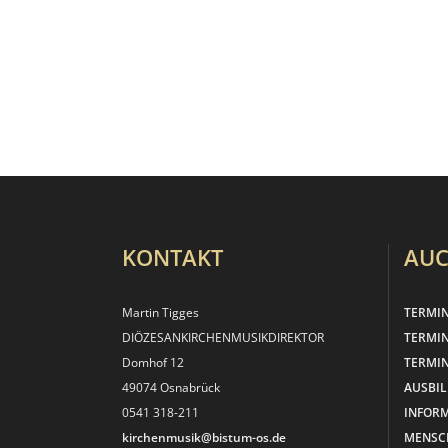
KONTAKT
AUC
Martin Tigges
TERMI
DIÖZESANKIRCHEN­MUSIKDIREKTOR
TERMI
Domhof 12
TERMIN
49074 Osnabrück
AUSBI
0541 318-211
INFOR
kirchenmusik@bistum-os.de
MENSC