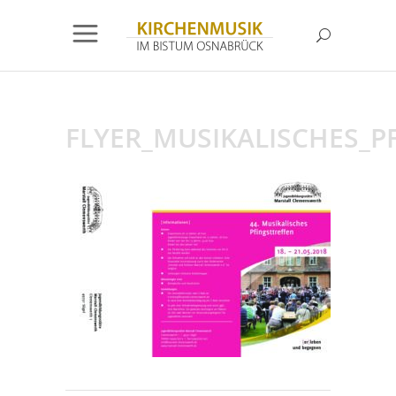
FLYER_MUSIKALISCHES_P