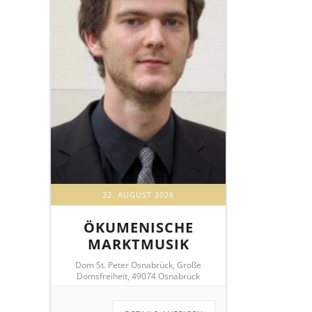
22. AUGUST 2026
ÖKUMENISCHE
MARKTMUSIK
Dom St. Peter Osnabrück, Große
Domsfreiheit, 49074 Osnabrück