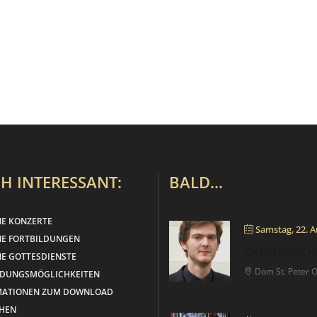
H INTERESSANT:
BALD…
NE KONZERTE
Samstag, 22. A
NE FORTBILDUNGEN
ÖKUMENISCH
E GOTTESDIENSTE
Dom St. Peter 
LDUNGSMÖGLICHKEITEN
MATIONEN ZUM DOWNLOAD
HEN