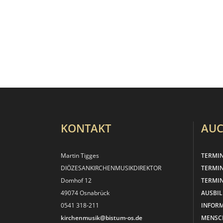
KONTAKT
AUC
Martin Tigges
TERMI
DIÖZESANKIRCHEN­MUSIKDIREKTOR
TERMI
Domhof 12
TERMIN
49074 Osnabrück
AUSBI
0541 318-211
INFOR
kirchenmusik@bistum-os.de
MENSC