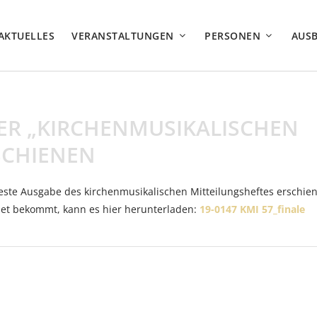
AKTUELLES
VERANSTALTUNGEN
PERSONEN
AUS
ER „KIRCHENMUSIKALISCHEN
SCHIENEN
este Ausgabe des kirchenmusikalischen Mitteilungsheftes erschie
det bekommt, kann es hier herunterladen:
19-0147 KMI 57_finale