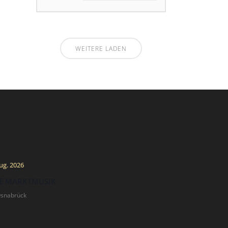
WEITERE LADEN
ug. 2026
E MARKTMUSIK
Osnabrück