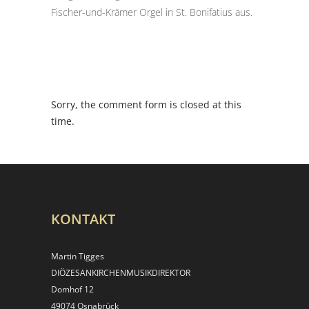
Fischer-und-Krämer Orgel in St. Bonifatius aus.
Sorry, the comment form is closed at this
time.
KONTAKT
Martin Tigges
DIÖZESANKIRCHEN­MUSIKDIREKTOR
Domhof 12
49074 Osnabrück