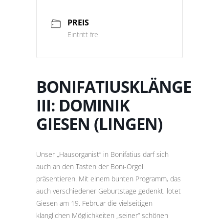
PREIS
Eintritt frei
BONIFATIUSKLÄNGE
III: DOMINIK
GIESEN (LINGEN)
Unser „Hausorganist“ in Bonifatius darf sich
auch an den Tasten der Boni-Orgel
präsentieren. Mit einem bunten Programm, das
auch verschiedener Geburtstage gedenkt, lotet
Giesen am 19. Februar die vielseitigen
klanglichen Möglichkeiten „seiner“ schönen