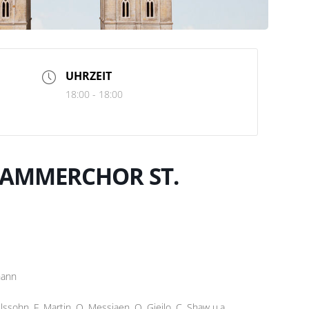
UHRZEIT
18:00 - 18:00
KAMMERCHOR ST.
hann
ohn, F. Martin, O. Messiaen, O. Gjeilo, C. Shaw u.a.