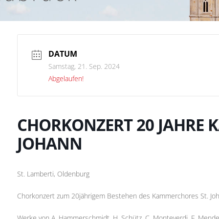
DATUM
Samstag, 21. Sep. 2024
Abgelaufen!
CHORKONZERT 20 JAHRE 
JOHANN
St. Lamberti, Oldenburg
Chorkonzert zum 20jährigem Bestehen des Kammerchores St. Jo
Werke von A. Hammerschmidt, H. Schütz, C. Monteverdi, F. Mendelss