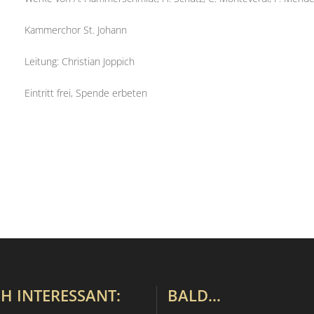
Kammerchor St. Johann
Leitung: Christian Joppich
Eintritt frei, Spende erbeten
H INTERESSANT:
BALD…