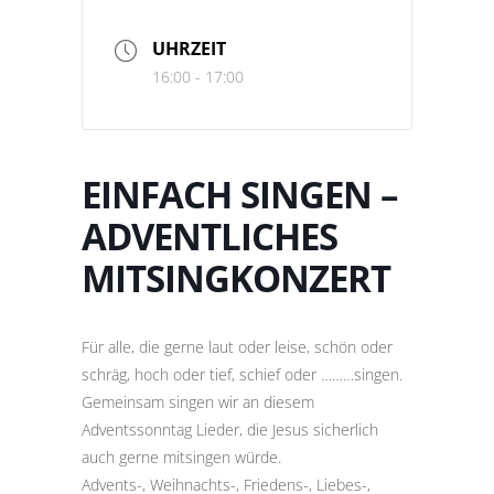
UHRZEIT
16:00 - 17:00
EINFACH SINGEN –
ADVENTLICHES
MITSINGKONZERT
Für alle, die gerne laut oder leise, schön oder
schräg, hoch oder tief, schief oder ………singen.
Gemeinsam singen wir an diesem
Adventssonntag Lieder, die Jesus sicherlich
auch gerne mitsingen würde.
Advents-, Weihnachts-, Friedens-, Liebes-,