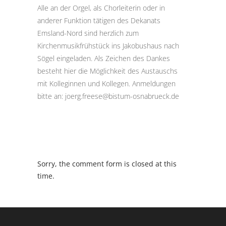
Alle an der Orgel, als Chorleiterin oder in
anderer Funktion tätigen des Dekanats
Emsland-Nord sind herzlich zum
Kirchenmusikfrühstück ins Jakobushaus nach
Sögel eingeladen. Als Zeichen des Dankes
besteht hier die Möglichkeit des Austauschs
mit Kolleginnen und Kollegen. Anmeldungen
bitte an:
joerg.freese@bistum-osnabrueck.de
Sorry, the comment form is closed at this
time.