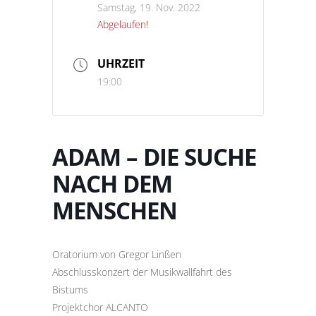
Samstag, 19. Nov. 2022
Abgelaufen!
UHRZEIT
19:00
ADAM – DIE SUCHE
NACH DEM
MENSCHEN
Oratorium von Gregor Linßen
Abschlusskonzert der Musikwallfahrt des
Bistums
Projektchor ALCANTO