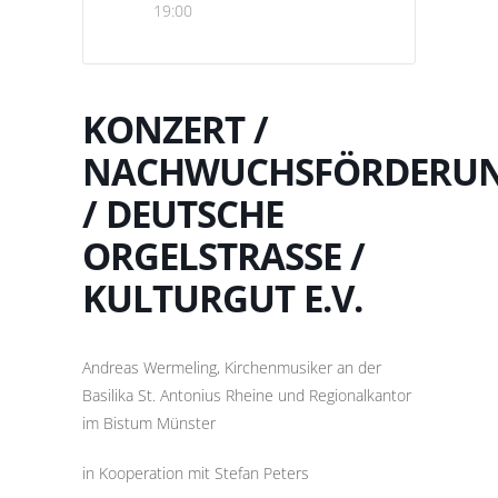
19:00
KONZERT /
NACHWUCHSFÖRDERU
/ DEUTSCHE
ORGELSTRASSE / K
ULTURGUT E.V.
Andreas Wermeling, Kirchenmusiker an der
Basilika St. Antonius Rheine und Regionalkantor
im Bistum Münster
in Kooperation mit Stefan Peters