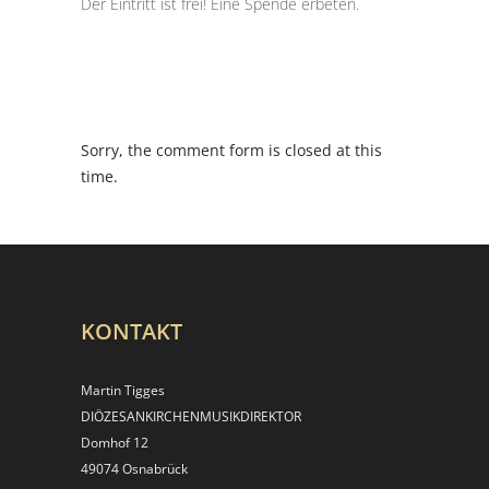
Der Eintritt ist frei! Eine Spende erbeten.
Sorry, the comment form is closed at this
time.
KONTAKT
Martin Tigges
DIÖZESANKIRCHEN­MUSIKDIREKTOR
Domhof 12
49074 Osnabrück