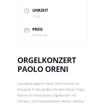
UHRZEIT
19:30
PREIS
Eintritt frei
ORGELKONZERT
PAOLO ORENI
Ausnahmeorganist Paolo Oreni kommt ins
Emsland! An der großen Fischer-Krämer-Orgel
wird er
ein fulminantes Orgelkonzert mit
Literatur und Improvisationen bieten, welches