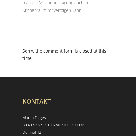
man per Videoübertragung auch im
Kirchenraum mitverfolgen kann!
Sorry, the comment form is closed at this
time.
KONTAKT
Martin Tigges
DIÖZESANKIRCHEN­MUSIKDIREKTOR
Domhof 12