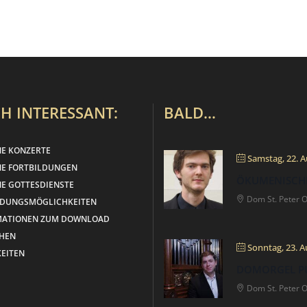
H INTERESSANT:
BALD…
NE KONZERTE
Samstag, 22. A
NE FORTBILDUNGEN
ÖKUMENISCH
E GOTTESDIENSTE
Dom St. Peter 
LDUNGSMÖGLICHKEITEN
MATIONEN ZUM DOWNLOAD
HEN
Sonntag, 23. A
EITEN
DOMORGEL PU
Dom St. Peter 