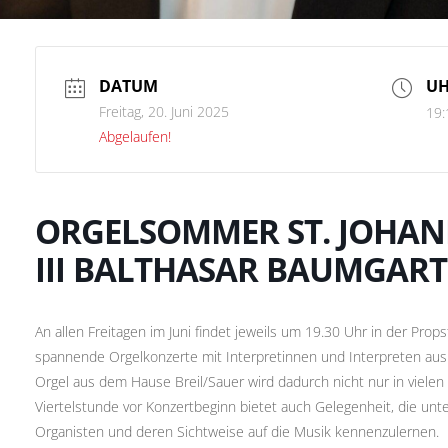
DATUM
UH
Freitag, 20. Juni 2025
19:
Abgelaufen!
ORGELSOMMER ST. JOHAN
III BALTHASAR BAUMGAR
An allen Freitagen im Juni findet jeweils um 19.30 Uhr in der Pro
spannende Orgelkonzerte mit Interpretinnen und Interpreten au
Orgel aus dem Hause Breil/Sauer wird dadurch nicht nur in vielen
Viertelstunde vor Konzertbeginn bietet auch Gelegenheit, die un
Organisten und deren Sichtweise auf die Musik kennenzulernen.