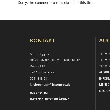
Sorry, the comment form is closed at this time.
KONTAKT
AUC
Martin Tigges
TERMI
DIÖZESANKIRCHEN­MUSIKDIREKTOR
TERMI
Domhof 12
TERMIN
49074 Osnabrück
AUSBI
0541 318-211
INFOR
kirchenmusik@bistum-os.de
MENSC
NEUIGK
IMPRESSUM
DATENSCHUTZERKLÄRUNG