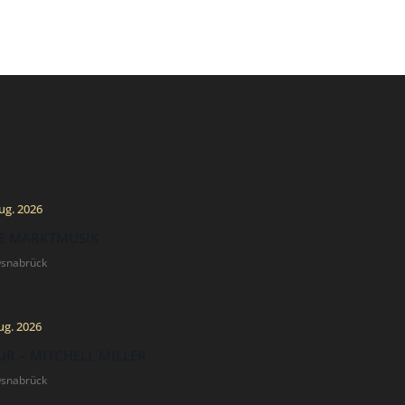
ug. 2026
E MARKTMUSIK
Osnabrück
ug. 2026
R – MITCHELL MILLER
Osnabrück