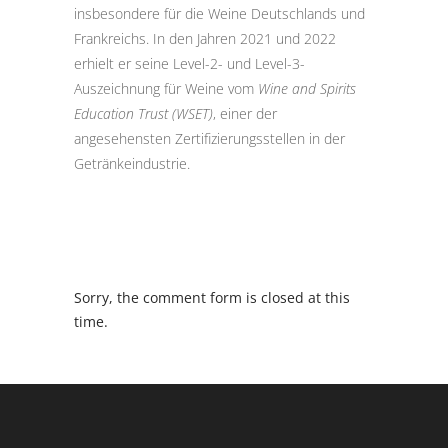
insbesondere für die Weine Deutschlands und
Frankreichs. In den Jahren 2021 und 2022
erhielt er seine Level-2- und Level-3-
Auszeichnung für Weine vom
Wine and Spirits
Education Trust (WSET)
, einer der
angesehensten Zertifizierungsstellen in der
Getränkeindustrie.
Sorry, the comment form is closed at this
time.