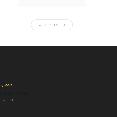
WEITERE LADEN
ug. 2026
E MARKTMUSIK
Osnabrück