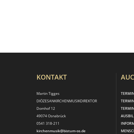
KONTAKT
AUC
Martin Tigges
TERMI
DIÖZESANKIRCHEN­MUSIKDIREKTOR
TERMI
Domhof 12
TERMIN
49074 Osnabrück
AUSBI
0541 318-211
INFOR
kirchenmusik@bistum-os.de
MENSC