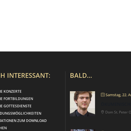
H INTERESSANT:
BALD…
NE KONZERTE
Samstag, 22. A
NE FORTBILDUNGEN
ÖKUMENISCH
E GOTTESDIENSTE
Dom St. Peter 
LDUNGSMÖGLICHKEITEN
MATIONEN ZUM DOWNLOAD
HEN