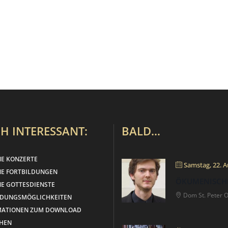
H INTERESSANT:
BALD…
NE KONZERTE
Samstag, 22. A
NE FORTBILDUNGEN
ÖKUMENISCH
E GOTTESDIENSTE
Dom St. Peter 
LDUNGSMÖGLICHKEITEN
MATIONEN ZUM DOWNLOAD
HEN