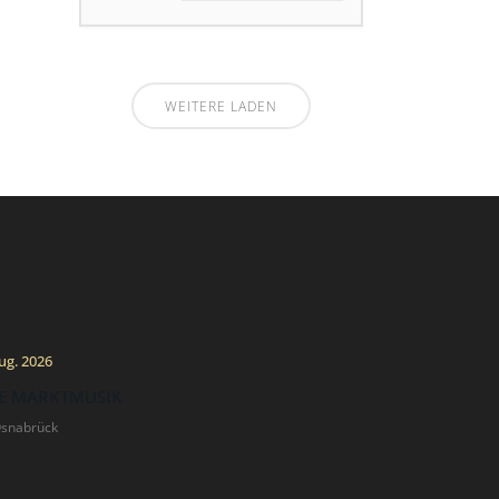
WEITERE LADEN
ug. 2026
E MARKTMUSIK
Osnabrück