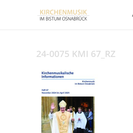
24-0075 KMI 67_RZ