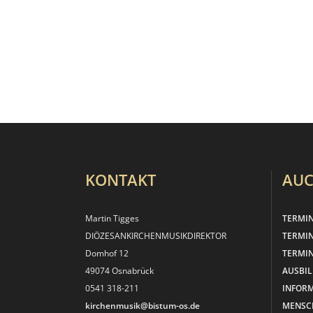
KONTAKT
AUC
Martin Tigges
TERMI
DIÖZESANKIRCHEN­MUSIKDIREKTOR
TERMI
Domhof 12
TERMIN
49074 Osnabrück
AUSBI
0541 318-211
INFOR
kirchenmusik@bistum-os.de
MENSC