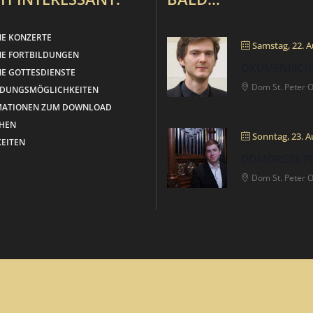
NE KONZERTE
Samstag, 22. A
NE FORTBILDUNGEN
ÖKUMENISCH
E GOTTESDIENSTE
Dom St. Peter 
LDUNGSMÖGLICHKEITEN
MATIONEN ZUM DOWNLOAD
HEN
Sonntag, 23. A
EITEN
DOMORGEL PU
Dom St. Peter 