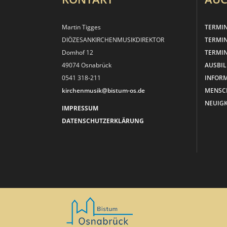
Martin Tigges
TERMI
DIÖZESANKIRCHEN­MUSIKDIREKTOR
TERMI
Domhof 12
TERMIN
49074 Osnabrück
AUSBI
0541 318-211
INFOR
kirchenmusik@bistum-os.de
MENSC
NEUIGK
IMPRESSUM
DATENSCHUTZERKLÄRUNG