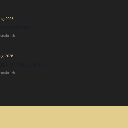
ug. 2026
E MARKTMUSIK
Osnabrück
ug. 2026
R – MITCHELL MILLER
Osnabrück