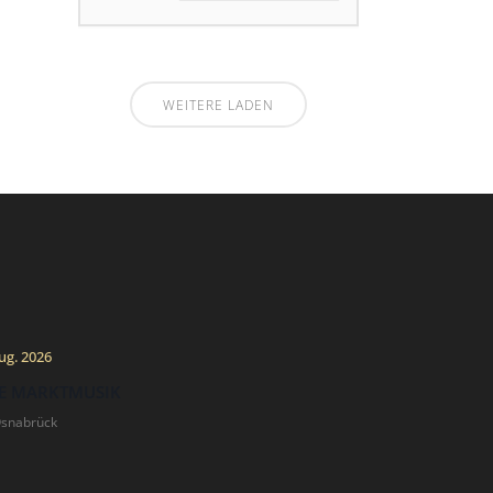
WEITERE LADEN
ug. 2026
E MARKTMUSIK
Osnabrück