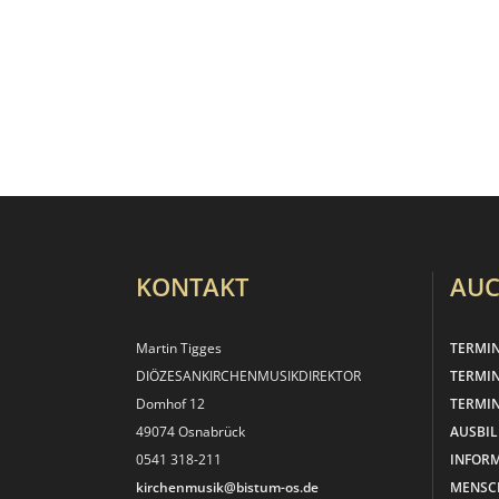
KONTAKT
AUC
Martin Tigges
TERMI
DIÖZESANKIRCHEN­MUSIKDIREKTOR
TERMI
Domhof 12
TERMIN
49074 Osnabrück
AUSBI
0541 318-211
INFOR
kirchenmusik@bistum-os.de
MENSC