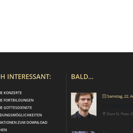
H INTERESSANT:
BALD…
NE KONZERTE
Samstag, 22. A
NE FORTBILDUNGEN
ÖKUMENISCH
E GOTTESDIENSTE
Dom St. Peter 
LDUNGSMÖGLICHKEITEN
MATIONEN ZUM DOWNLOAD
HEN