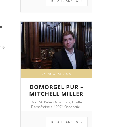
DETAILS ANZEIGEN
in
019
23. AUGUST 2026
DOMORGEL PUR –
MITCHELL MILLER
Dom St. Peter Osnabrück, Große
Domsfreiheit, 49074 Osnabrück
DETAILS ANZEIGEN