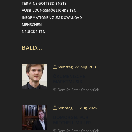
TERMINE GOTTESDIENSTE
AUSBILDUNGSMÖGLICHKEITEN
INFORMATIONEN ZUM DOWNLOAD
MENSCHEN
NEUIGKEITEN
BALD…
Samstag, 22. Aug. 2026
ÖKUMENISCHE
MARKTMUSIK
Dom St. Peter Osnabrück
Sonntag, 23. Aug. 2026
DOMORGEL PUR –
MITCHELL MILLER
Dom St. Peter Osnabrück